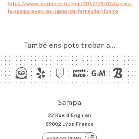
ICI
https://www.leprogres.fr/lyon/2017/09/02/dansez-
la-sampa-avec-les-tapas-de-fernanda-ribeiro
ERIA
ENYES
RTA
SSE
També ens pots trobar a…
ACTAR
Sampa
22 Rue d'Enghien
69002 Lyon France
+33478374360