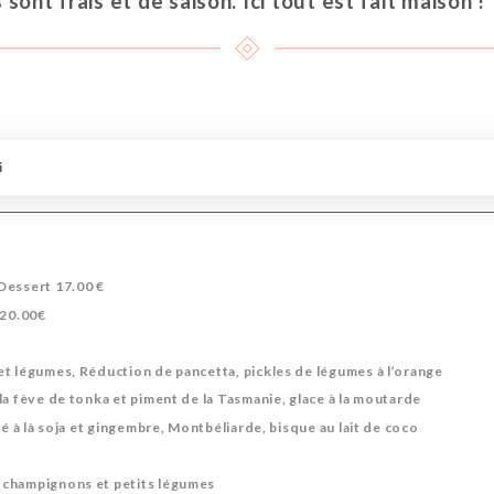
sont frais et de saison. Ici tout est fait maison !
i
Dessert 17.00 €
 20.00€
t légumes, Réduction de pancetta, pickles de légumes à l’orange
la fève de tonka et piment de la Tasmanie, glace à la moutarde
ué à là soja et gingembre, Montbéliarde, bisque au lait de coco
champignons et petits légumes