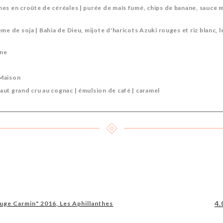
es en croûte de céréales | purée de maïs fumé, chips de banane, sauce 
me de soja | Bahia de Dieu, mijote d'haricots Azuki rouges et riz blanc, 
nne
 Maison
ut grand cru au cognac | émulsion de café | caramel
4.
ge Carmin" 2016, Les Aphillanthes