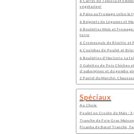
8 Carrés de Tapioca et Emmen
végétarien!
6 Pains au Fromage selon la t
6 Beignets de Légumes et Man
6 Boulettes Maïs et Fromage
terre
6 Cromesquis de Risotto et Pa
6 Coxinhas de Poulet et Brie
6 Boulettes d'Haricots: La fe
3 Galettes de Pois Chiches et
d’aubergines et du gombo pim
2 Pastel du Marché: Chaussons
Spéciaux
Au Choix
Poulet en Croûte de Maïs : 3 
Tranche de Foie Gras Maison
Picanha de Bœuf Tranché, Fa