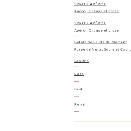
SPRITZ APÉROL
Apérol, Orange et prose
SPRITZ APÉROL
Apérol, Orange et prose
Batida de Fruits du Moment
Purée de fruits, Sucre et Cach
CIDRES
Rosé
Brut
Poiré