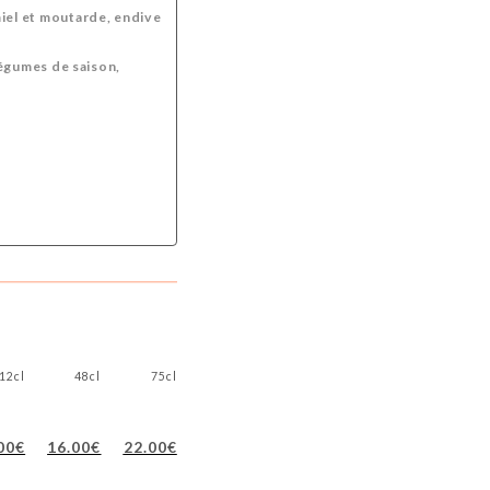
miel et moutarde, endive
légumes de saison,
12cl
48cl
75cl
00€
16.00€
22.00€