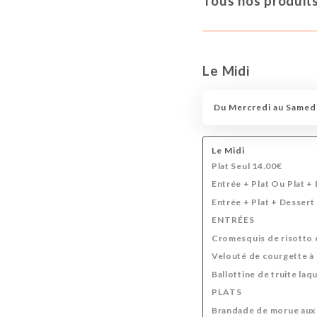
Tous nos produits 
Le Midi
Du Mercredi au Samed
Le Midi
Plat Seul 14.00€
Entrée + Plat
Ou
Plat + 
Entrée + Plat + Dessert
ENTRÉES
Cromesquis de risotto e
Velouté de courgette à 
Ballottine de truite laq
PLATS
Brandade de morue aux 