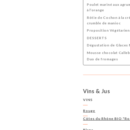
Poulet mariné aux agrum
à l’orange
Rôtie de Cochon à la crè
crumble de manioc
Proposition Végétarie
DESSERTS
Dégustation de Glaces
Mousse chocolat Calleba
Duo de fromages
Vins & Jus
VINS
Rouge
Côtes du Rhône BIO "Rou
Blanc