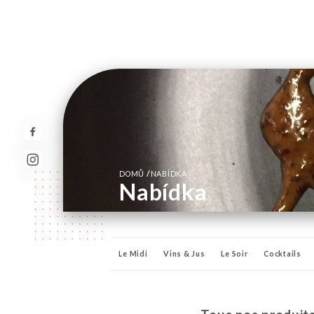
/
DOMŮ
NABÍDKA
Nabídka
Le Midi
Vins & Jus
Le Soir
Cocktails