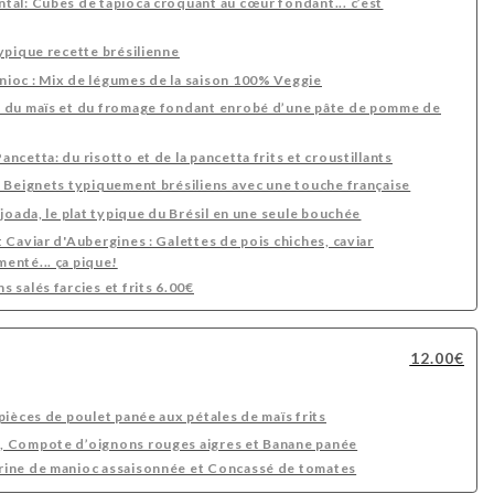
tal: Cubes de tapioca croquant au cœur fondant... c’est
ypique recette brésilienne
ioc : Mix de légumes de la saison 100% Veggie
: du maïs et du fromage fondant enrobé d’une pâte de pomme de
ncetta: du risotto et de la pancetta frits et croustillants
: Beignets typiquement brésiliens avec une touche française
ijoada, le plat typique du Brésil en une seule bouchée
 Caviar d'Aubergines : Galettes de pois chiches, caviar
enté... ça pique!
 salés farcies et frits 6.00€
12.00€
pièces de poulet panée aux pétales de maïs frits
, Compote d’oignons rouges aigres et Banane panée
rine de manioc assaisonnée et Concassé de tomates